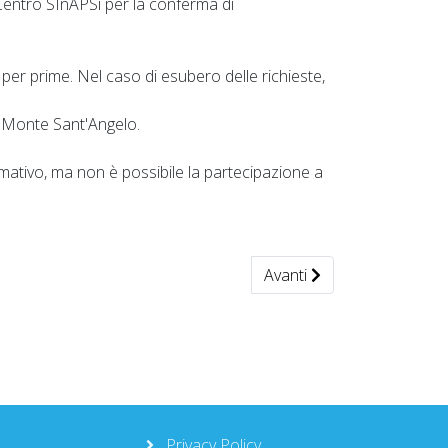
l Centro SInAPSi per la conferma di
per prime. Nel caso di esubero delle richieste,
 a Monte Sant'Angelo.
Formativo, ma non è possibile la partecipazione a
Articolo successivo: Regis
Avanti
Privacy Policy