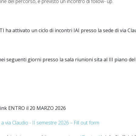
ne del percorso, è previsto un incontro di follow- up.
I ha attivato un ciclo di incontri IAI presso la sede di via Cla
nei seguenti giorni presso la sala riunioni sita al III piano del
te link ENTRO il 20 MARZO 2026
 via Claudio - II semestre 2026 – Fill out form