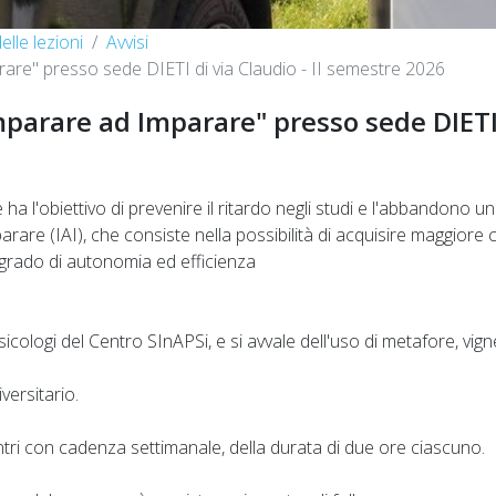
elle lezioni
Avvisi
rare" presso sede DIETI di via Claudio - II semestre 2026
mparare ad Imparare" presso sede DIETI 
ha l'obiettivo di prevenire il ritardo negli studi e l'abbandono 
rare (IAI), che consiste nella possibilità di acquisire maggiore 
r grado di autonomia ed efficienza
icologi del Centro SInAPSi, e si avvale dell'uso di metafore, vign
iversitario.
ntri con cadenza settimanale, della durata di due ore ciascuno.