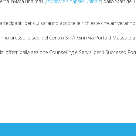
verrà inviata una mail (
imparare.sinapsi@unina.it
) dallo Staff de
rtecipanti, per cui saranno accolte le richieste che arriveranno 
geranno presso le sedi del Centro SInAPSi in via Porta d Massa e
ervizi offerti dalla sezione Counselling e Servizi per il Successo 
io esami maggio-novembre 2026