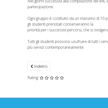
Nei giorni successivi alla compilazione del link, 
partecipazione.
Ogni gruppo è costituito da un massimo di 10 pa
gli studenti prenotati conserveranno la
priorità per i successivi percorsi, che si svol
Tutti gli studenti possono usufruire di tutti i s
più servizi contemporaneamente.
Articolo precedente: Pubblicato il calendar
Indietro
Rating: