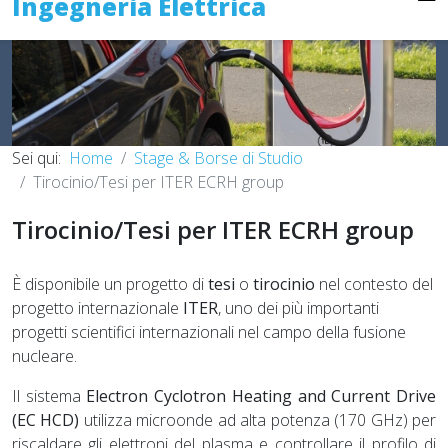
Ingegneria Elettrica
Sei qui:
Home
Stage & Borse di Studio
Tirocinio/Tesi per ITER ECRH group
Tirocinio/Tesi per ITER ECRH group
È disponibile un progetto di
tesi
o
tirocinio
nel contesto del
progetto internazionale
ITER
, uno dei più importanti
progetti scientifici internazionali nel campo della fusione
nucleare
.
Il sistema
Electron Cyclotron Heating and Current Drive
(EC HCD)
utilizza microonde ad alta potenza (170 GHz) per
riscaldare gli elettroni del plasma e controllare il profilo di