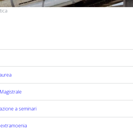
tica
Laurea
 Magistrale
pazione a seminari
io extramoenia